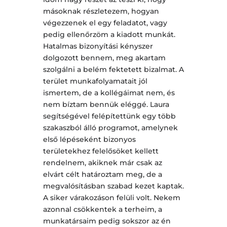
másoknak részletezem, hogyan
végezzenek el egy feladatot, vagy
pedig ellenőrzöm a kiadott munkát.
Hatalmas bizonyítási kényszer
dolgozott bennem, meg akartam
szolgálni a belém fektetett bizalmat. A
terület munkafolyamatait jól
ismertem, de a kollégáimat nem, és
nem bíztam bennük eléggé. Laura
segítségével felépítettünk egy több
szakaszból álló programot, amelynek
első lépéseként bizonyos
területekhez felelősöket kellett
rendelnem, akiknek már csak az
elvárt célt határoztam meg, de a
megvalósításban szabad kezet kaptak.
A siker várakozáson felüli volt. Nekem
azonnal csökkentek a terheim, a
munkatársaim pedig sokszor az én