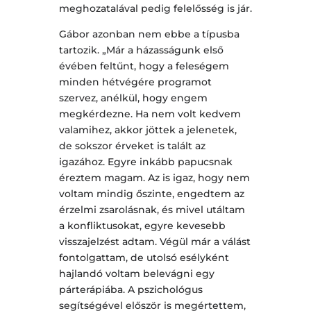
meghozatalával pedig felelősség is jár.
Gábor azonban nem ebbe a típusba
tartozik. „Már a házasságunk első
évében feltűnt, hogy a feleségem
minden hétvégére programot
szervez, anélkül, hogy engem
megkérdezne. Ha nem volt kedvem
valamihez, akkor jöttek a jelenetek,
de sokszor érveket is talált az
igazához. Egyre inkább papucsnak
éreztem magam. Az is igaz, hogy nem
voltam mindig őszinte, engedtem az
érzelmi zsarolásnak, és mivel utáltam
a konfliktusokat, egyre kevesebb
visszajelzést adtam. Végül már a válást
fontolgattam, de utolsó esélyként
hajlandó voltam belevágni egy
párterápiába. A pszichológus
segítségével először is megértettem,