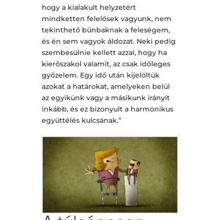
hogy a kialakult helyzetért
mindketten felelősek vagyunk, nem
tekinthető bűnbaknak a feleségem,
és én sem vagyok áldozat. Neki pedig
szembesülnie kellett azzal, hogy ha
kierőszakol valamit, az csak időleges
győzelem. Egy idő után kijelöltük
azokat a határokat, amelyeken belül
az egyikünk vagy a másikunk irányít
inkább, és ez bizonyult a harmonikus
együttélés kulcsának.”