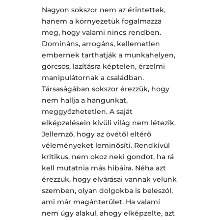
Nagyon sokszor nem az érintettek,
hanem a környezetük fogalmazza
meg, hogy valami nincs rendben.
Domináns, arrogáns, kellemetlen
embernek tarthatják a munkahelyen,
görcsös, lazításra képtelen, érzelmi
manipulátornak a családban.
Társaságában sokszor érezzük, hogy
nem hallja a hangunkat,
meggyőzhetetlen. A saját
elképzelésein kívüli világ nem létezik.
Jellemző, hogy az övétől eltérő
véleményeket leminősíti. Rendkívül
kritikus, nem okoz neki gondot, ha rá
kell mutatnia más hibáira. Néha azt
érezzük, hogy elvárásai vannak velünk
szemben, olyan dolgokba is beleszól,
ami már magánterület. Ha valami
nem úgy alakul, ahogy elképzelte, azt