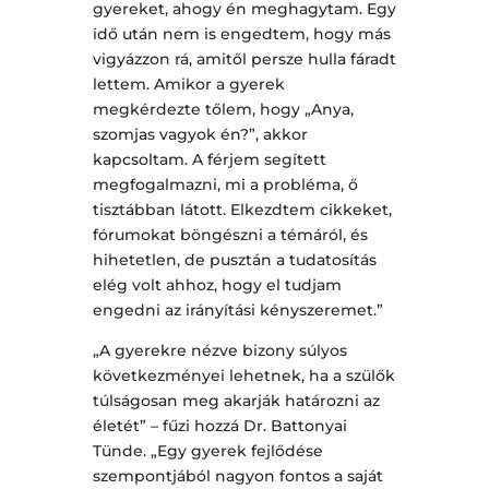
gyereket, ahogy én meghagytam. Egy
idő után nem is engedtem, hogy más
vigyázzon rá, amitől persze hulla fáradt
lettem. Amikor a gyerek
megkérdezte tőlem, hogy „Anya,
szomjas vagyok én?”, akkor
kapcsoltam. A férjem segített
megfogalmazni, mi a probléma, ő
tisztábban látott. Elkezdtem cikkeket,
fórumokat böngészni a témáról, és
hihetetlen, de pusztán a tudatosítás
elég volt ahhoz, hogy el tudjam
engedni az irányítási kényszeremet.”
„A gyerekre nézve bizony súlyos
következményei lehetnek, ha a szülők
túlságosan meg akarják határozni az
életét” – fűzi hozzá Dr. Battonyai
Tünde. „Egy gyerek fejlődése
szempontjából nagyon fontos a saját