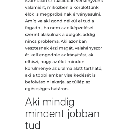
Számtalan szituációban versenyzünk
valamiért, miközben a körülöttünk
élők is megpróbálnak érvényesülni.
Amíg valaki gond nélkül el tudja
fogadni, ha nem az elképzelései
szerint alakulnak a dolgok, addig
nincs probléma. Aki azonban
vesztesnek érzi magát, valahányszor
át kell engednie az irányítást, aki
elhiszi, hogy az élet minden
körülménye az uralma alatt tartható,
aki a többi ember viselkedését is
befolyásolni akarja, az túllép az
egészséges határon.
Aki mindig
mindent jobban
tud