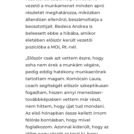
vezető a munkamenet minden apró
részletét meghatározza, miközben
állandóan ellenőrzi, beszámoltatja a
beosztottjait. Bedecs Andrea is
beleesett ebbe a hibába, amikor
életében először került vezetői
pozícióba a MOL Rt.-nél.
„Először csak azt vettem észre, hogy
soha nem érek a munkám végére,
pedig eddig hatékony munkaerőnek
tartottam magam. Komócsin Laura,
coach segítségét először szkeptikusan
fogadtam, hiszen annyi menedzser-
továbbképzésen vettem már részt,
nem hittem, hogy újat tud mondani.
Az első hónapban össze kellett írnom
félórás bontásban, hogy mivel
foglalkozom. Azonnal kiderült, hogy az
időm nagy részét az teszi ki, hogy