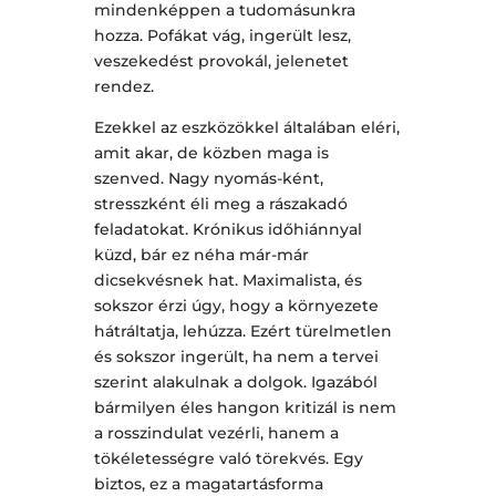
mindenképpen a tudomásunkra
hozza. Pofákat vág, ingerült lesz,
veszekedést provokál, jelenetet
rendez.
Ezekkel az eszközökkel általában eléri,
amit akar, de közben maga is
szenved. Nagy nyomás-ként,
stresszként éli meg a rászakadó
feladatokat. Krónikus időhiánnyal
küzd, bár ez néha már-már
dicsekvésnek hat. Maximalista, és
sokszor érzi úgy, hogy a környezete
hátráltatja, lehúzza. Ezért türelmetlen
és sokszor ingerült, ha nem a tervei
szerint alakulnak a dolgok. Igazából
bármilyen éles hangon kritizál is nem
a rosszindulat vezérli, hanem a
tökéletességre való törekvés. Egy
biztos, ez a magatartásforma