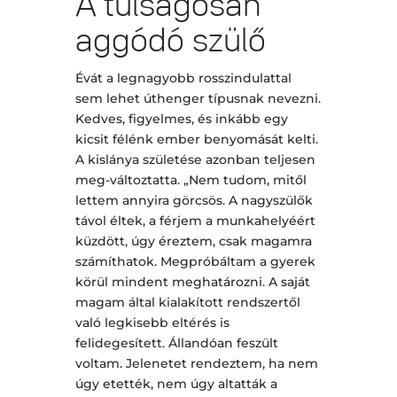
A túlságosan
aggódó szülő
Évát a legnagyobb rosszindulattal
sem lehet úthenger típusnak nevezni.
Kedves, figyelmes, és inkább egy
kicsit félénk ember benyomását kelti.
A kislánya születése azonban teljesen
meg-változtatta. „Nem tudom, mitől
lettem annyira görcsös. A nagyszülők
távol éltek, a férjem a munkahelyéért
küzdött, úgy éreztem, csak magamra
számíthatok. Megpróbáltam a gyerek
körül mindent meghatározni. A saját
magam által kialakított rendszertől
való legkisebb eltérés is
felidegesített. Állandóan feszült
voltam. Jelenetet rendeztem, ha nem
úgy etették, nem úgy altatták a