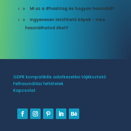
Mi az a #hashtag és hogyan használd?
Ingyenesen letölthető képek - mire
használhatod őket?
GDPR kompatibilis adatkezelési tájékoztató
Felhasználási feltételek
Kapcsolat