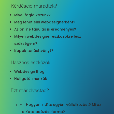
Kérdéseid maradtak?
Mivel foglalkozunk?
Meg lehet élni webdesignerként?
Az online tanulás is eredményes?
Milyen webdesigner eszközökre lesz
szükségem?
Kapok tanúsítványt?
Hasznos eszközök
Webdesign Blog
Hallgatói munkák
Ezt már olvastad?
Hogyan indíts egyéni vállalkozást? Mi az
a Kata adózási forma?