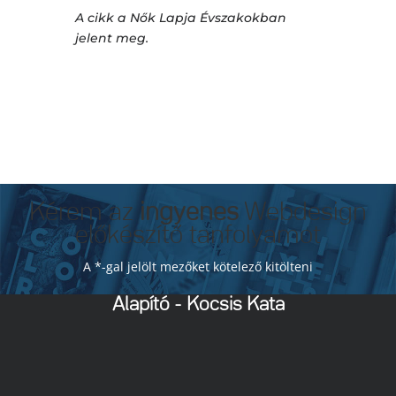
A cikk a Nők Lapja Évszakokban
jelent meg.
Kérem az
ingyenes
Webdesign
előkészítő tanfolyamot
A *-gal jelölt mezőket kötelező kitölteni
Alapító - Kocsis Kata