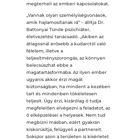
megterheli az emberi kapcsolatokat.
„Vannak olyan személyiségvonások,
amik hajlamosítanak rá” – állítja Dr.
Battonyai Tünde pszichiáter,
életvezetési tanácsadó. „Akiben az
átlagosnál erősebb a kudarctól való
félelem, illetve a
teljesítményszorongás, az könnyen
belecsúszhat ebbe a
magatartásformába. Az ilyen ember
ugyanis akkor érzi magát
biztonságban, ha mindent a kezében
tart és mindenben tökéletesen
teljesít. Úgy érzi, kizárólag ő tudja
megfelelően elvégezni a feladatot, az
ő elképzelései a helyesek. Nem tud
megbízni másban, ezért gyakran
kiskorúsítja, felügyeli a partnereit.
Sokszor azon a területen is kísérletet