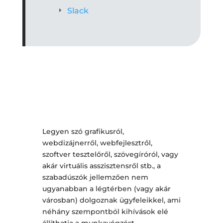
Slack
Legyen szó grafikusról,
webdizájnerről, webfejlesztről,
szoftver tesztelőről, szövegíróról, vagy
akár virtuális asszisztensről stb., a
szabadúszók jellemzően nem
ugyanabban a légtérben (vagy akár
városban) dolgoznak ügyfeleikkel, ami
néhány szempontból kihívások elé
állíthatja a munkavégzést.