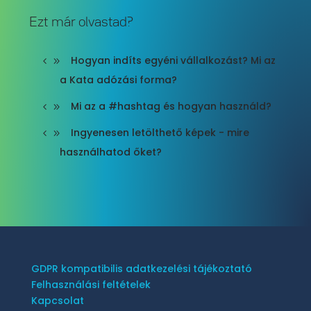
Ezt már olvastad?
Hogyan indíts egyéni vállalkozást? Mi az
a Kata adózási forma?
Mi az a #hashtag és hogyan használd?
Ingyenesen letölthető képek - mire
használhatod őket?
GDPR kompatibilis adatkezelési tájékoztató
Felhasználási feltételek
Kapcsolat