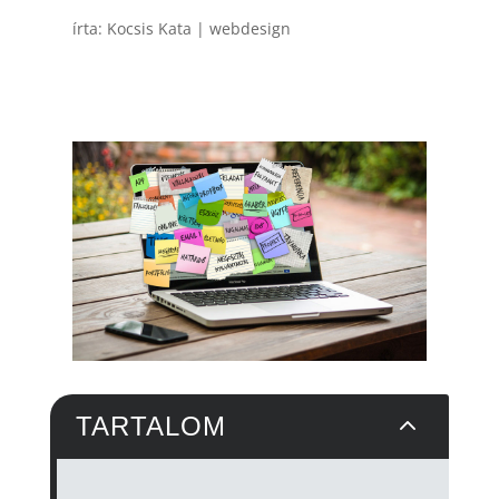
írta:
Kocsis Kata
|
webdesign
2
TARTALOM