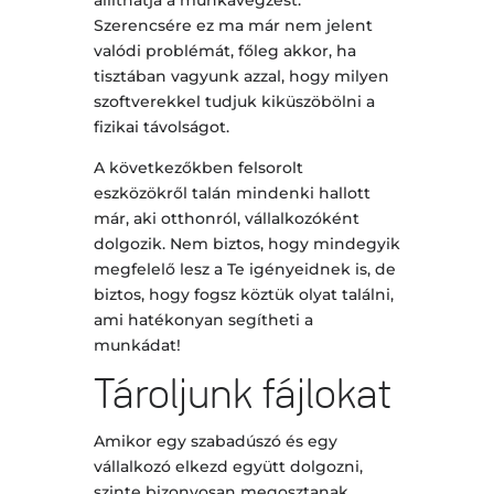
Szerencsére ez ma már nem jelent
valódi problémát, főleg akkor, ha
tisztában vagyunk azzal, hogy milyen
szoftverekkel tudjuk kiküszöbölni a
fizikai távolságot.
A következőkben felsorolt
eszközökről talán mindenki hallott
már, aki otthonról, vállalkozóként
dolgozik. Nem biztos, hogy mindegyik
megfelelő lesz a Te igényeidnek is, de
biztos, hogy fogsz köztük olyat találni,
ami hatékonyan segítheti a
munkádat!
Tároljunk fájlokat
Amikor egy szabadúszó és egy
vállalkozó elkezd együtt dolgozni,
szinte bizonyosan megosztanak