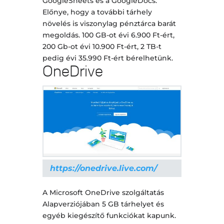
GoogleSheets és a GoogleDocs.
Előnye, hogy a további tárhely
növelés is viszonylag pénztárca barát
megoldás. 100 GB-ot évi 6.900 Ft-ért,
200 Gb-ot évi 10.900 Ft-ért, 2 TB-t
pedig évi 35.990 Ft-ért bérelhetünk.
OneDrive
https://onedrive.live.com/
A Microsoft OneDrive szolgáltatás
Alapverziójában 5 GB tárhelyet és
egyéb kiegészítő funkciókat kapunk.