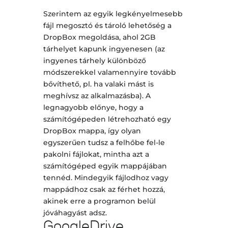
Szerintem az egyik legkényelmesebb
fájl megosztó és tároló lehetőség a
DropBox megoldása, ahol 2GB
tárhelyet kapunk ingyenesen (az
ingyenes tárhely különböző
módszerekkel valamennyire tovább
bővíthető, pl. ha valaki mást is
meghívsz az alkalmazásba). A
legnagyobb előnye, hogy a
számítógépeden létrehozható egy
DropBox mappa, így olyan
egyszerűen tudsz a felhőbe fel-le
pakolni fájlokat, mintha azt a
számítógéped egyik mappájában
tennéd. Mindegyik fájlodhoz vagy
mappádhoz csak az férhet hozzá,
akinek erre a programon belül
jóváhagyást adsz.
GoogleDrive