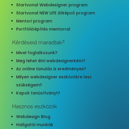
Startvonal Webdesigner program
Startvonal NEW LIFE átképző program
Mentori program
Portfólióépítés mentorral
Kérdéseid maradtak?
Mivel foglalkozunk?
Meg lehet élni webdesignerként?
Az online tanulás is eredményes?
Milyen webdesigner eszközökre lesz
szükségem?
Kapok tanúsítványt?
Hasznos eszközök
Webdesign Blog
Hallgatói munkák