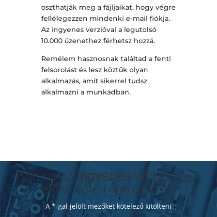
oszthatják meg a fájljaikat, hogy végre
fellélegezzen mindenki e-mail fiókja.
Az ingyenes verzióval a legutolsó
10.000 üzenethez férhetsz hozzá.
Remélem hasznosnak találtad a fenti
felsorolást és lesz köztük olyan
alkalmazás, amit sikerrel tudsz
alkalmazni a munkádban.
Kérem az
ingyenes
Webdesign
előkészítő tanfolyamot
A *-gal jelölt mezőket kötelező kitölteni