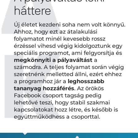
háttere
Új életet kezdeni soha nem volt könnyű.
Ahhoz, hogy ezt az átalakulási
folyamatot minél kevesebb rossz
érzéssel vihesd végig kidolgoztunk egy
speciális programot, ami felgyorsítja és
megkönnyíti a pályaváltást
a
számodra. A teljes folyamat során végig
szeretnénk melletted állni, ezért ehhez
a programhoz jár a
leghosszabb
tananyag hozzáférés
. Az örökös
Facebook csoport tagság pedig
lehetővé teszi, hogy stabil szakmai
kapcsolatokat hozz létre, és később is
együttműködhess a csoporttal.