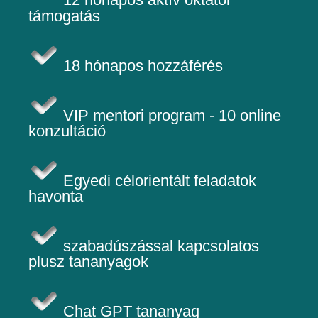
12 hónapos aktív oktatói
támogatás
18 hónapos hozzáférés
VIP mentori program - 10 online
konzultáció
Egyedi célorientált feladatok
havonta
szabadúszással kapcsolatos
plusz tananyagok
Chat GPT tananyag