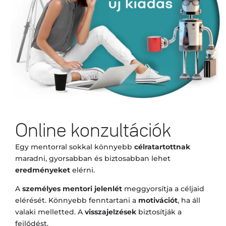
Online konzultációk
Egy mentorral sokkal könnyebb
célratartottnak
maradni, gyorsabban és biztosabban lehet
eredményeket
elérni.
A
személyes mentori jelenlét
meggyorsítja a céljaid
elérését. Könnyebb fenntartani a
motivációt
, ha áll
valaki melletted. A
visszajelzések
biztosítják a
fejlődést.