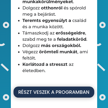
munkakörülményeket
.
Dolgozz
otthonról
és spórold
meg a bejárást.
Teremts egyensúlyt a
család
és a munka között.
Támaszkodj az
erősségeidre
,
szabd meg te a
feladatköröd
.
Dolgozz
más országokból.
Végezz
örömteli munkát
, ami
feltölt.
Korlátozd a stresszt
az
életedben.
RÉSZT VESZEK A PROGRAMBAN