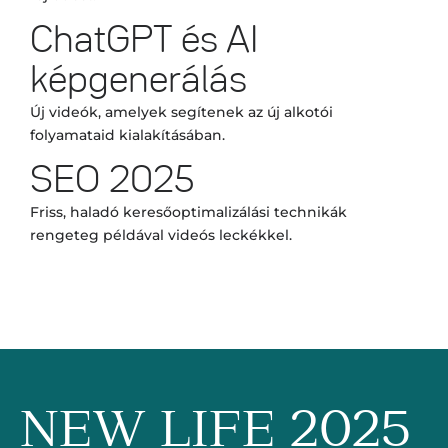
ChatGPT és AI
képgenerálás
Új videók, amelyek segítenek az új alkotói
folyamataid kialakításában.
SEO 2025
Friss, haladó keresőoptimalizálási technikák
rengeteg példával videós leckékkel.
NEW LIFE 2025