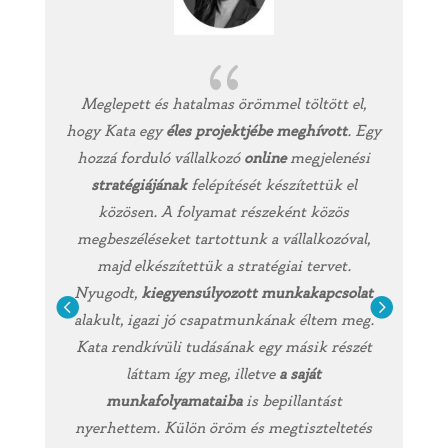
{
Meglepett és hatalmas örömmel töltött el,
A m
hogy Kata egy
éles projektjébe meghívott
. Egy
sz
hozzá forduló vállalkozó
online
megjelenési
sz
stratégiájának
felépítését készítettük el
o
közösen. A folyamat részeként közös
töb
megbeszéléseket tartottunk a vállalkozóval,
a w
majd elkészítettük a stratégiai tervet.
bol
Nyugodt,
kiegyensúlyozott munkakapcsolat
e
alakult, igazi jó csapatmunkának éltem meg.
Kata rendkívüli tudásának egy másik részét
láttam így meg, illetve
a saját
munkafolyamataiba
is bepillantást
nyerhettem. Külön öröm és megtiszteltetés