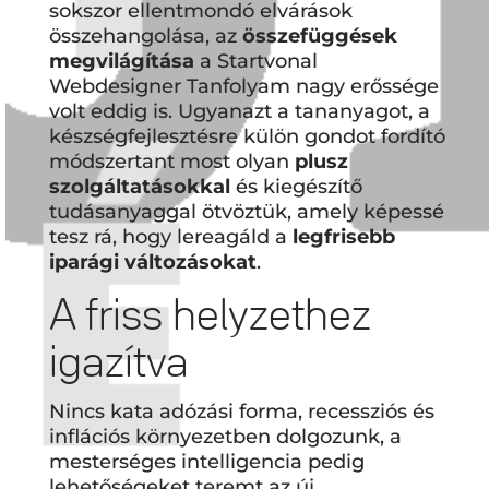
sokszor ellentmondó elvárások
összehangolása, az
összefüggések
megvilágítása
a Startvonal
Webdesigner Tanfolyam nagy erőssége
volt eddig is. Ugyanazt a tananyagot, a
készségfejlesztésre külön gondot fordító
módszertant most olyan
plusz
szolgáltatásokkal
és kiegészítő
tudásanyaggal ötvöztük, amely képessé
tesz rá, hogy lereagáld a
legfrisebb
iparági változásokat
.
A friss helyzethez
igazítva
Nincs kata adózási forma, recessziós és
inflációs környezetben dolgozunk, a
mesterséges intelligencia pedig
lehetőségeket teremt az új