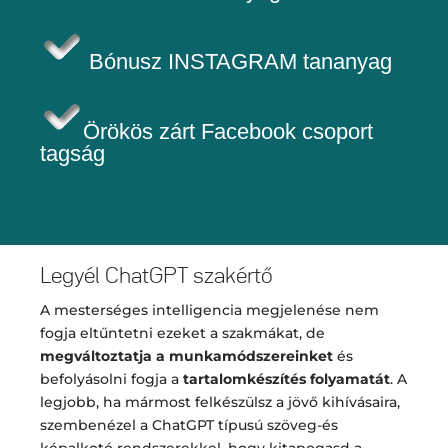
Bónusz INSTAGRAM tananyag
Örökös z
árt Facebook csoport
tagság
Legyél ChatGPT szakértő
A mesterséges intelligencia megjelenése nem
fogja eltűntetni ezeket a szakmákat, de
megváltoztatja a munkamódszereinket
és
befolyásolni fogja a
tartalomkészítés folyamatát
. A
legjobb, ha mármost felkészülsz a jövő kihívásaira,
szembenézel a ChatGPT típusú szöveg-és