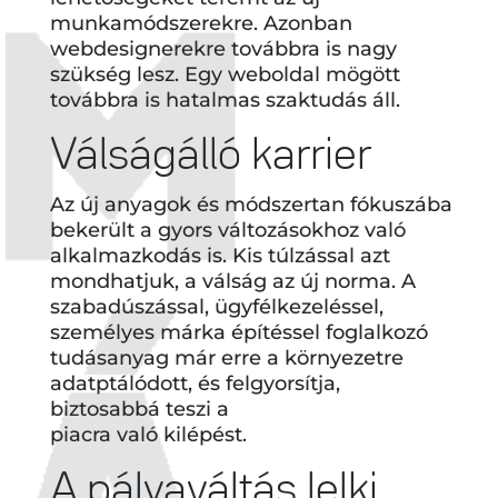
munkamódszerekre. Azonban
webdesignerekre továbbra is nagy
szükség lesz. Egy weboldal mögött
továbbra is hatalmas szaktudás áll.
Válságálló karrier
Az új anyagok és módszertan fókuszába
bekerült a gyors változásokhoz való
alkalmazkodás is. Kis túlzással azt
mondhatjuk, a válság az új norma. A
szabadúszással, ügyfélkezeléssel,
személyes márka építéssel foglalkozó
tudásanyag már erre a környezetre
adatptálódott, és felgyorsítja,
biztosabbá teszi a
piacra való kilépést.
A pályaváltás lelki