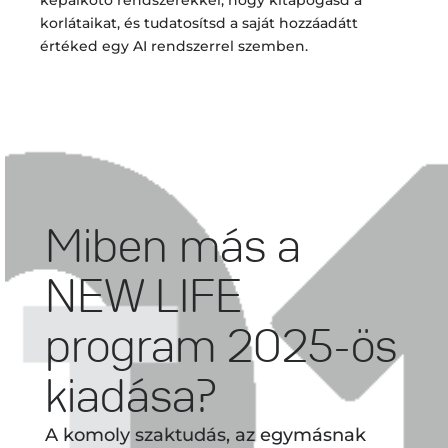
képalkotó rendszerekkel, hogy kitapogasd a
korlátaikat, és tudatosítsd a saját hozzáadátt
értéked egy AI rendszerrel szemben.
Miben más a
NEW LIFE
program 2025-ös
kiadása?
A komoly szaktudás, az egymásnak