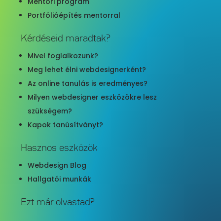
Mentori program
Portfólióépítés mentorral
Kérdéseid maradtak?
Mivel foglalkozunk?
Meg lehet élni webdesignerként?
Az online tanulás is eredményes?
Milyen webdesigner eszközökre lesz
szükségem?
Kapok tanúsítványt?
Hasznos eszközök
Webdesign Blog
Hallgatói munkák
Ezt már olvastad?