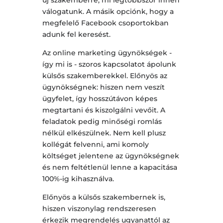
új szakemberre, mi legtöbbször innen
válogatunk. A másik opciónk, hogy a
megfelelő Facebook csoportokban
adunk fel keresést.
Az online marketing ügynökségek -
így mi is - szoros kapcsolatot ápolunk
külsős szakemberekkel. Előnyös az
ügynökségnek: hiszen nem veszít
ügyfelet, így hosszútávon képes
megtartani és kiszolgálni vevőit. A
feladatok pedig minőségi romlás
nélkül elkészülnek. Nem kell plusz
kollégát felvenni, ami komoly
költséget jelentene az ügynökségnek
és nem feltétlenül lenne a kapacitása
100%-ig kihasználva.
Előnyös a külsős szakembernek is,
hiszen viszonylag rendszeresen
érkezik megrendelés ugyanattól az