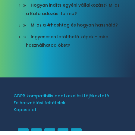
Hogyan indíts egyéni vállalkozást? Mi az
a Kata adózási forma?
Mi az a #hashtag és hogyan használd?
Ingyenesen letölthető képek - mire
használhatod őket?
GDPR kompatibilis adatkezelési tájékoztató
Felhasználási feltételek
Kapcsolat