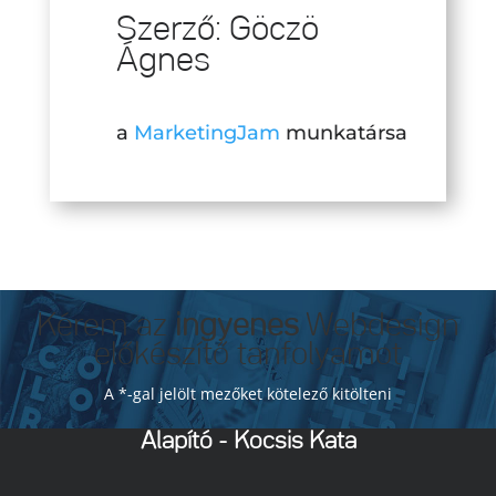
Szerző: Göczö
Ágnes
a
MarketingJam
munkatársa
Kérem az
ingyenes
Webdesign
előkészítő tanfolyamot
A *-gal jelölt mezőket kötelező kitölteni
Alapító - Kocsis Kata