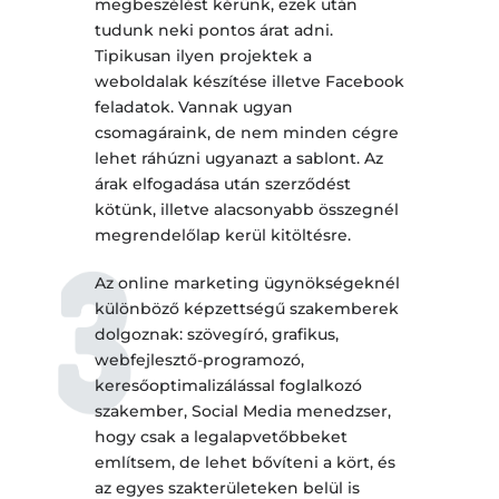
megbeszélést kérünk, ezek után
tudunk neki pontos árat adni.
Tipikusan ilyen projektek a
weboldalak készítése illetve Facebook
feladatok. Vannak ugyan
csomagáraink, de nem minden cégre
lehet ráhúzni ugyanazt a sablont. Az
árak elfogadása után szerződést
kötünk, illetve alacsonyabb összegnél
megrendelőlap kerül kitöltésre.
Az online marketing ügynökségeknél
különböző képzettségű szakemberek
dolgoznak: szövegíró, grafikus,
webfejlesztő-programozó,
keresőoptimalizálással foglalkozó
szakember, Social Media menedzser,
hogy csak a legalapvetőbbeket
említsem, de lehet bővíteni a kört, és
az egyes szakterületeken belül is