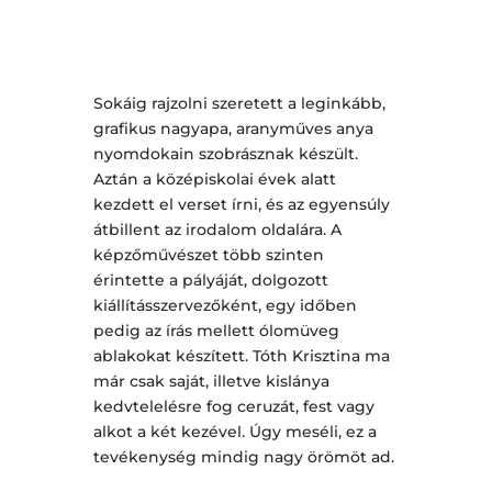
Sokáig rajzolni szeretett a leginkább,
grafikus nagyapa, aranyműves anya
nyomdokain szobrásznak készült.
Aztán a középiskolai évek alatt
kezdett el verset írni, és az egyensúly
átbillent az irodalom oldalára. A
képzőművészet több szinten
érintette a pályáját, dolgozott
kiállításszervezőként, egy időben
pedig az írás mellett ólomüveg
ablakokat készített. Tóth Krisztina ma
már csak saját, illetve kislánya
kedvtelelésre fog ceruzát, fest vagy
alkot a két kezével. Úgy meséli, ez a
tevékenység mindig nagy örömöt ad.