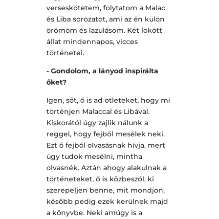
verseskötetem, folytatom a Malac
és Liba sorozatot, ami az én külön
örömöm és lazulásom. Két lökött
állat mindennapos, vicces
történetei.
- Gondolom, a lányod inspirálta
őket?
Igen, sőt, ő is ad ötleteket, hogy mi
történjen Malaccal és Libával.
Kiskorától úgy zajlik nálunk a
reggel, hogy fejből mesélek neki.
Ezt ő fejből olvasásnak hívja, mert
úgy tudok mesélni, mintha
olvasnék. Aztán ahogy alakulnak a
történeteket, ő is közbeszól, ki
szerepeljen benne, mit mondjon,
később pedig ezek kerülnek majd
a könyvbe. Neki amúgy is a