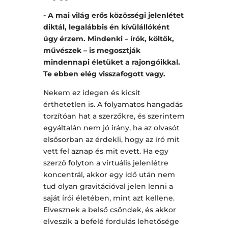
- A mai világ erős közösségi jelenlétet
diktál, legalábbis én kívülállóként
úgy érzem. Mindenki – írók, költők,
művészek – is megosztják
mindennapi életüket a rajongóikkal.
Te ebben elég visszafogott vagy.
Nekem ez idegen és kicsit
érthetetlen is. A folyamatos hangadás
torzítóan hat a szerzőkre, és szerintem
egyáltalán nem jó irány, ha az olvasót
elsősorban az érdekli, hogy az író mit
vett fel aznap és mit evett. Ha egy
szerző folyton a virtuális jelenlétre
koncentrál, akkor egy idő után nem
tud olyan gravitációval jelen lenni a
saját írói életében, mint azt kellene.
Elvesznek a belső csöndek, és akkor
elveszik a befelé fordulás lehetősége