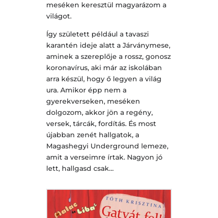
meséken keresztül magyarázom a
világot.
Így született például a tavaszi
karantén ideje alatt a Járványmese,
aminek a szereplője a rossz, gonosz
koronavírus, aki már az iskolában
arra készül, hogy ő legyen a világ
ura. Amikor épp nem a
gyerekverseken, meséken
dolgozom, akkor jön a regény,
versek, tárcák, fordítás. És most
újabban zenét hallgatok, a
Magashegyi Underground lemeze,
amit a verseimre írtak. Nagyon jó
lett, hallgasd csak…