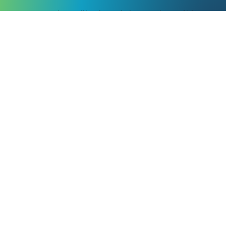
Mi az a #hashtag és hogyan használd?
Ingyenesen letölthető képek - mire
használhatod őket?
GDPR kompatibilis adatkezelési tájékoztató
Felhasználási feltételek
Kapcsolat