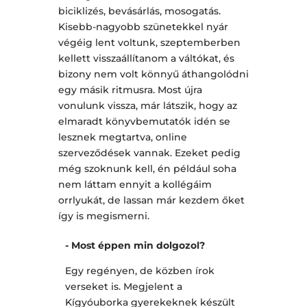
biciklizés, bevásárlás, mosogatás.
Kisebb-nagyobb szünetekkel nyár
végéig lent voltunk, szeptemberben
kellett visszaállítanom a váltókat, és
bizony nem volt könnyű áthangolódni
egy másik ritmusra. Most újra
vonulunk vissza, már látszik, hogy az
elmaradt könyvbemutatók idén se
lesznek megtartva, online
szerveződések vannak. Ezeket pedig
még szoknunk kell, én például soha
nem láttam ennyit a kollégáim
orrlyukát, de lassan már kezdem őket
így is megismerni.
- Most éppen min dolgozol?
Egy regényen, de közben írok
verseket is. Megjelent a
Kígyóuborka gyerekeknek készült