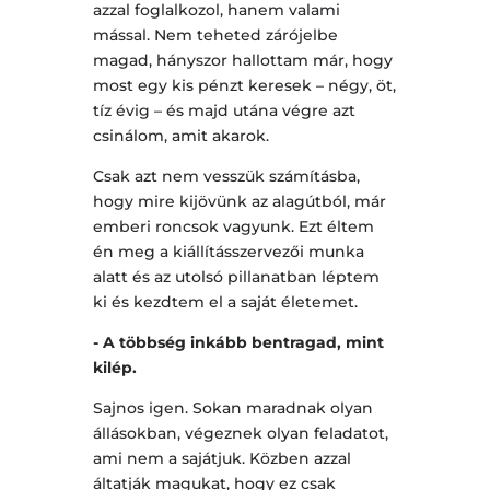
azzal foglalkozol, hanem valami
mással. Nem teheted zárójelbe
magad, hányszor hallottam már, hogy
most egy kis pénzt keresek – négy, öt,
tíz évig – és majd utána végre azt
csinálom, amit akarok.
Csak azt nem vesszük számításba,
hogy mire kijövünk az alagútból, már
emberi roncsok vagyunk. Ezt éltem
én meg a kiállításszervezői munka
alatt és az utolsó pillanatban léptem
ki és kezdtem el a saját életemet.
- A többség inkább bentragad, mint
kilép.
Sajnos igen. Sokan maradnak olyan
állásokban, végeznek olyan feladatot,
ami nem a sajátjuk. Közben azzal
áltatják magukat, hogy ez csak