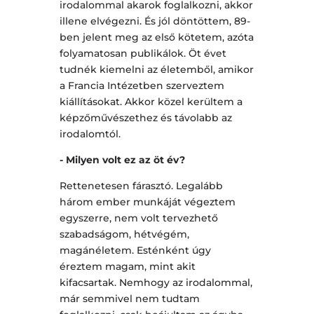
irodalommal akarok foglalkozni, akkor
illene elvégezni. És jól döntöttem, 89-
ben jelent meg az első kötetem, azóta
folyamatosan publikálok. Öt évet
tudnék kiemelni az életemből, amikor
a Francia Intézetben szerveztem
kiállításokat. Akkor közel kerültem a
képzőművészethez és távolabb az
irodalomtól.
- Milyen volt ez az öt év?
Rettenetesen fárasztó. Legalább
három ember munkáját végeztem
egyszerre, nem volt tervezhető
szabadságom, hétvégém,
magánéletem. Esténként úgy
éreztem magam, mint akit
kifacsartak. Nemhogy az irodalommal,
már semmivel nem tudtam