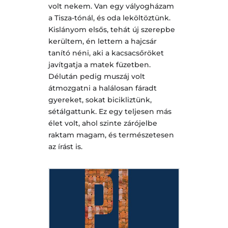
volt nekem. Van egy vályogházam
a Tisza-tónál, és oda leköltöztünk.
Kislányom elsős, tehát új szerepbe
kerültem, én lettem a hajcsár
tanító néni, aki a kacsacsőröket
javítgatja a matek füzetben.
Délután pedig muszáj volt
átmozgatni a halálosan fáradt
gyereket, sokat bicikliztünk,
sétálgattunk. Ez egy teljesen más
élet volt, ahol szinte zárójelbe
raktam magam, és természetesen
az írást is.