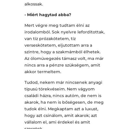
alkossak.
- Miért hagytad abba?
Mert végre meg tudtam élni az
irodalomból. Sok nyelvre lefordítottak,
van tíz prózakötetem, tíz
verseskötetem, eljutottam arra a
szintre, hogy a szakmámból élhetek.
Az ólomüvegezés támasz volt, ma már
nincs arra a pénzre szükségem, amit
akkor termeltem.
Tudod, nekem már nincsenek anyagi
típusú törekvéseim. Nem vágyom
családi házra, nincs autóm, de nem is
akarok, ha nem is bőségesen, de meg
tudok élni. Megkaptam azt a luxust,
hogy azt csinálom, amit akarok; azt
vállalom el, ami érdekel és amit
szeretek.