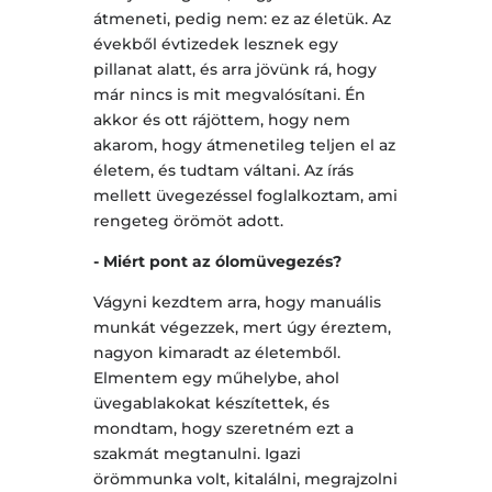
átmeneti, pedig nem: ez az életük. Az
évekből évtizedek lesznek egy
pillanat alatt, és arra jövünk rá, hogy
már nincs is mit megvalósítani. Én
akkor és ott rájöttem, hogy nem
akarom, hogy átmenetileg teljen el az
életem, és tudtam váltani. Az írás
mellett üvegezéssel foglalkoztam, ami
rengeteg örömöt adott.
- Miért pont az ólomüvegezés?
Vágyni kezdtem arra, hogy manuális
munkát végezzek, mert úgy éreztem,
nagyon kimaradt az életemből.
Elmentem egy műhelybe, ahol
üvegablakokat készítettek, és
mondtam, hogy szeretném ezt a
szakmát megtanulni. Igazi
örömmunka volt, kitalálni, megrajzolni