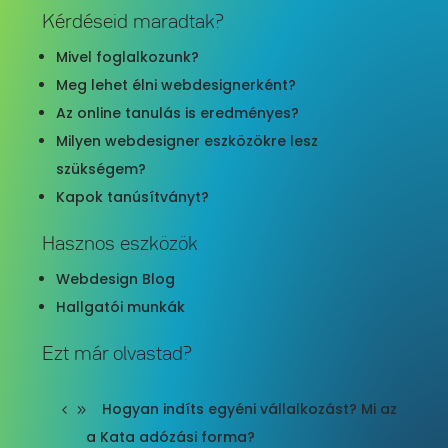
Kérdéseid maradtak?
Mivel foglalkozunk?
Meg lehet élni webdesignerként?
Az online tanulás is eredményes?
Milyen webdesigner eszközökre lesz
szükségem?
Kapok tanúsítványt?
Hasznos eszközök
Webdesign Blog
Hallgatói munkák
Ezt már olvastad?
Hogyan indíts egyéni vállalkozást? Mi az
a Kata adózási forma?