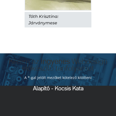
Tóth Krisztina:
Járványmese
Kérem az
ingyenes
Webdesign
előkészítő tanfolyamot
A *-gal jelölt mezőket kötelező kitölteni
Alapító - Kocsis Kata