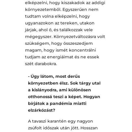
elképzelni, hogy kiszakadok az addigi
környezetemből. Egyszerűen nem
tudtam volna elképzelni, hogy
ugyanazokon az tereken, utakon
járjak, ahol ő, és találkozzak vele
mégegyszer. Környezetváltozásra volt
szükségem, hogy összeszedjem
magam, hogy ismét koncentrálni
tudjam az energiáimat és ne essek
szét darabokra.
- Úgy látom, most derűs
környezetben élsz. Sok tárgy utal
a kislányodra, ami különösen
otthonossá teszi a képet. Hogyan
bírjátok a pandémia miatti
elzárkózást?
A tavaszi karantén egy nagyon
zsúfolt időszak után jött. Hosszan