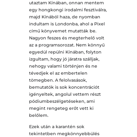
utaztam Kínában, onnan mentem
egy hongkongi irodalmi fesztiválra,
majd Kínából haza, de nyomban
indultam is Londonba, ahol a Pixel
című könyvemet mutatták be.
Nagyon feszes és megterhelő volt
az a programsorozat. Nem könnyű
egyedül repülni Kínában, folyton
izgultam, hogy jó járatra szálljak,
nehogy valami történjen és ne
tévedjek el az embertelen
tömegben. A felolvasások,
bemutatók is sok koncentrációt
igényeltek, angolul vettem részt
pódiumbeszélgetéseken, ami
megint rengeteg erőt vett ki
belőlem.
Ezek után a karantén sok
tekintetben megkönnyebbülés