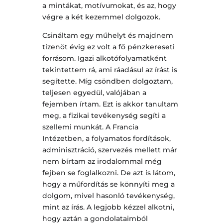
a mintákat, motívumokat, és az, hogy
végre a két kezemmel dolgozok.
Csináltam egy műhelyt és majdnem
tizenöt évig ez volt a fő pénzkereseti
forrásom. Igazi alkotófolyamatként
tekintettem rá, ami ráadásul az írást is
segítette. Míg csöndben dolgoztam,
teljesen egyedül, valójában a
fejemben írtam. Ezt is akkor tanultam
meg, a fizikai tevékenység segíti a
szellemi munkát. A Francia
Intézetben, a folyamatos fordítások,
adminisztráció, szervezés mellett már
nem bírtam az irodalommal még
fejben se foglalkozni. De azt is látom,
hogy a műfordítás se könnyíti meg a
dolgom, mivel hasonló tevékenység,
mint az írás. A legjobb kézzel alkotni,
hogy aztán a gondolataimból