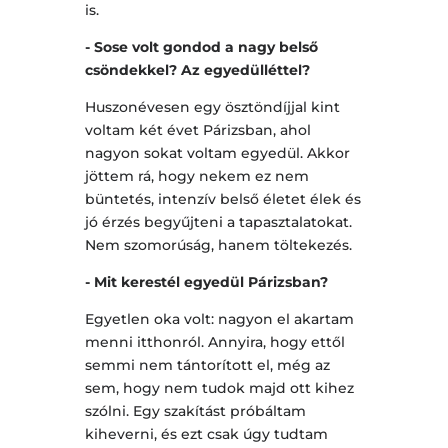
is.
- Sose volt gondod a nagy belső
csöndekkel? Az egyedülléttel?
Huszonévesen egy ösztöndíjjal kint
voltam két évet Párizsban, ahol
nagyon sokat voltam egyedül. Akkor
jöttem rá, hogy nekem ez nem
büntetés, intenzív belső életet élek és
jó érzés begyűjteni a tapasztalatokat.
Nem szomorúság, hanem töltekezés.
- Mit kerestél egyedül Párizsban?
Egyetlen oka volt: nagyon el akartam
menni itthonról. Annyira, hogy ettől
semmi nem tántorított el, még az
sem, hogy nem tudok majd ott kihez
szólni. Egy szakítást próbáltam
kiheverni, és ezt csak úgy tudtam