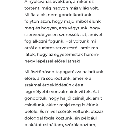
A nyolcvanas években, amikor ez
történt, még nagyon más világ volt.
Mi fiatalok, nem gondolkodtunk
folyton azon, hogy majd miből élünk
meg és hogyan, arra vágytunk, hogy
szenvedélyesen szeressük azt, amivel
foglalkozni fogunk. Hol voltunk mi
attól a tudatos tervezéstől, amit ma
látok, hogy az egyetemisták három-
négy lépéssel előre látnak!
Mi ösztönösen tapogatózva haladtunk
előre, arra sodródtunk, amerre a
szakmai érdeklődésünk és a
legmélyebb vonzalmaink vittek. Azt
gondoltuk, hogy ha jól csináljuk, amit
csinálunk, akkor majd meg is élünk
belőle. És mivel csórók voltunk, ötszáz
dologgal foglalkoztunk, én például
plakátot csináltam, szórólapoztam,