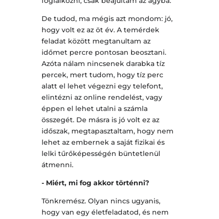
foglalkozni, csak beájultam az ágyba.
De tudod, ma mégis azt mondom: jó,
hogy volt ez az öt év. A temérdek
feladat között megtanultam az
időmet percre pontosan beosztani.
Azóta nálam nincsenek darabka tíz
percek, mert tudom, hogy tíz perc
alatt el lehet végezni egy telefont,
elintézni az online rendelést, vagy
éppen el lehet utalni a számla
összegét. De másra is jó volt ez az
időszak, megtapasztaltam, hogy nem
lehet az embernek a saját fizikai és
lelki tűrőképességén büntetlenül
átmenni.
- Miért, mi fog akkor történni?
Tönkremész. Olyan nincs ugyanis,
hogy van egy életfeladatod, és nem