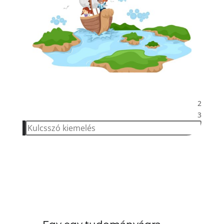
2
TARTALOM
3