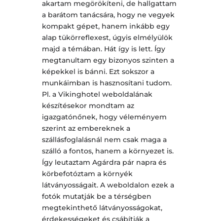
akartam megörökíteni, de hallgattam
a barátom tanácsára, hogy ne vegyek
kompakt gépet, hanem inkább egy
alap tükörreflexest, úgyis elmélyülök
majd a témában. Hát így is lett. Így
megtanultam egy bizonyos szinten a
képekkel is bánni. Ezt sokszor a
munkáimban is hasznosítani tudom.
Pl. a Vikinghotel weboldalának
készítésekor mondtam az
igazgatónőnek, hogy véleményem
szerint az embereknek a
szállásfoglalásnál nem csak maga a
szálló a fontos, hanem a környezet is.
Így leutaztam Agárdra pár napra és
körbefotóztam a környék
látványosságait. A weboldalon ezek a
fotók mutatják be a térségben
megtekinthető látványosságokat,
érdekességeket és csábítják a