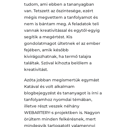
tudom, ami ebben a tananyagban
van. Tetszett az őszintesége, ezért
mégis megvettem a tanfolyamot és
nem is bántam meg. A feladatok teli
vannak kreativitással és egytől-egyig
segítik a megértést. Kis
gondolatmagot ültetnek el az ember
fejében, amik később
kivirágozhatnak, ha termő talajra
találtak. Szóval kihozta belőlem a
kreativitást.
Azóta jobban megismertük egymást
Katával és volt alkalmam
blogbejegyzést és tananyagot is írni a
tanfolyamhoz nyomdai témában,
illetve részt veszek néhány
WEBARTERY-s projektben is. Nagyon
örültem minden felkérésnek, mert
mindegyik tartogatott valamennyi