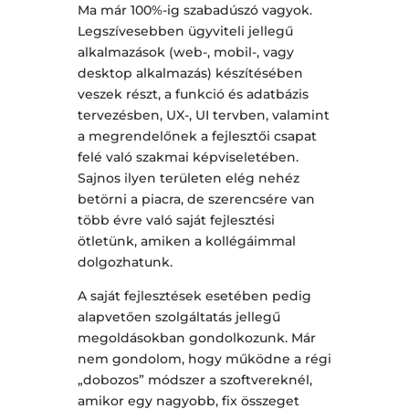
Ma már 100%-ig szabadúszó vagyok.
Legszívesebben ügyviteli jellegű
alkalmazások (web-, mobil-, vagy
desktop alkalmazás) készítésében
veszek részt, a funkció és adatbázis
tervezésben, UX-, UI tervben, valamint
a megrendelőnek a fejlesztői csapat
felé való szakmai képviseletében.
Sajnos ilyen területen elég nehéz
betörni a piacra, de szerencsére van
több évre való saját fejlesztési
ötletünk, amiken a kollégáimmal
dolgozhatunk.
A saját fejlesztések esetében pedig
alapvetően szolgáltatás jellegű
megoldásokban gondolkozunk. Már
nem gondolom, hogy működne a régi
„dobozos” módszer a szoftvereknél,
amikor egy nagyobb, fix összeget