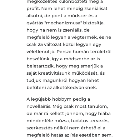
megközelítés különbözteti meg a
profit. Nem lehet mindig zseniálisat
alkotni, de pont a módszer és a
gyártás "mechanizmusa" biztosítja,
hogy ha nem is zseniális, de
megfelelő legyen a végtermék, és ne
csak 25 változat közül legyen egy
véletlenül jó. Persze humán területről
beszélünk, így a módszerbe az is
beletartozik, hogy megismerjük a
saját kreativitásunk működését, és
tudjuk magunkról hogyan lehet
befűteni az alkotókedvünknek.
A legújabb hobbym pedig a
novellaírás. Még csak most tanulom,
de már rá kellett jönnöm, hogy hiába
mindenféle múzsa, tudatos tervezés,
szerkesztés nélkül nem érhető el a
megfelelő hatás az írás esetében sem.