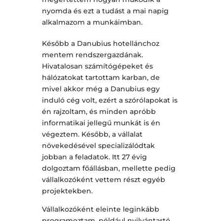
nyomda és ezt a tudást a mai napig
alkalmazom a munkáimban.
Később a Danubius hotellánchoz
mentem rendszergazdának.
Hivatalosan számítógépeket és
hálózatokat tartottam karban, de
mivel akkor még a Danubius egy
induló cég volt, ezért a szórólapokat is
én rajzoltam, és minden apróbb
informatikai jellegű munkát is én
végeztem. Később, a vállalat
növekedésével specializálódtak
jobban a feladatok. Itt 27 évig
dolgoztam főállásban, mellette pedig
vállalkozóként vettem részt egyéb
projektekben.
Vállalkozóként eleinte leginkább
programoztam, például nyilvántartó