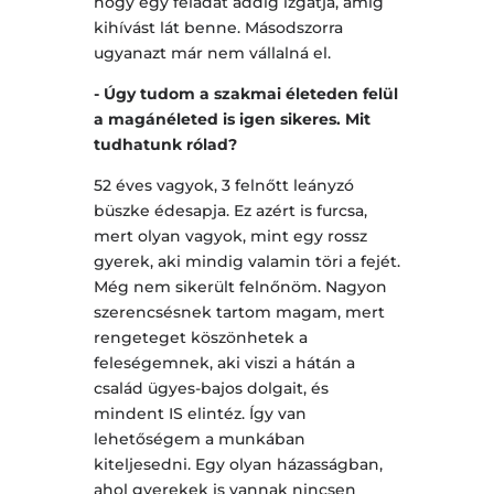
hogy egy feladat addig izgatja, amíg
kihívást lát benne. Másodszorra
ugyanazt már nem vállalná el.
- Úgy tudom a szakmai életeden felül
a magánéleted is igen sikeres. Mit
tudhatunk rólad?
52 éves vagyok, 3 felnőtt leányzó
büszke édesapja. Ez azért is furcsa,
mert olyan vagyok, mint egy rossz
gyerek, aki mindig valamin töri a fejét.
Még nem sikerült felnőnöm. Nagyon
szerencsésnek tartom magam, mert
rengeteget köszönhetek a
feleségemnek, aki viszi a hátán a
család ügyes-bajos dolgait, és
mindent IS elintéz. Így van
lehetőségem a munkában
kiteljesedni. Egy olyan házasságban,
ahol gyerekek is vannak nincsen