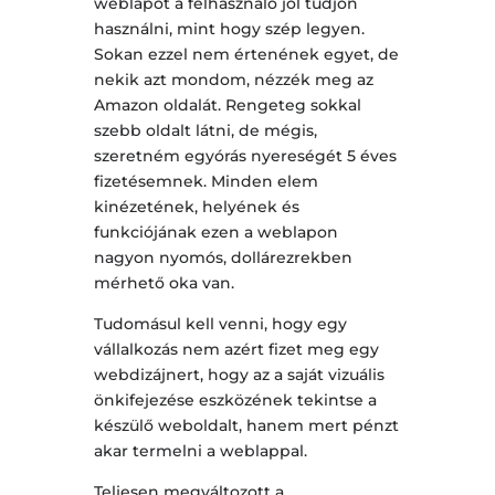
weblapot a felhasználó jól tudjon
használni, mint hogy szép legyen.
Sokan ezzel nem értenének egyet, de
nekik azt mondom, nézzék meg az
Amazon oldalát. Rengeteg sokkal
szebb oldalt látni, de mégis,
szeretném egyórás nyereségét 5 éves
fizetésemnek. Minden elem
kinézetének, helyének és
funkciójának ezen a weblapon
nagyon nyomós, dollárezrekben
mérhető oka van.
Tudomásul kell venni, hogy egy
vállalkozás nem azért fizet meg egy
webdizájnert, hogy az a saját vizuális
önkifejezése eszközének tekintse a
készülő weboldalt, hanem mert pénzt
akar termelni a weblappal.
Teljesen megváltozott a