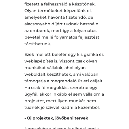
fizetett a felhasználó a készítőnek.
Olyan termékeket képzelünk el,
amelyeket havonta fizetendő, de
alacsonyabb díjért tudnak használni
az emberek, mert így a folyamatos
bevétel mellé folyamatos fejlesztést
társíthatunk.
Ezek mellett belefér egy kis grafika és
weblapépítés is. Viszont csak olyan
munkákat vállalok, ahol olyan
weboldalt készíthetek, ami valóban
támogatja a megrendelő üzleti céljait.
Ha csak félmegoldást szeretne egy
ügyfél, akkor inkább el sem vállalom a
projektet, mert ilyen munkát nem
tudnék jó szívvel kiadni a kezemből.
- Új projektek, jövőbeni tervek
Nemsokára a piacon is elindul egyik