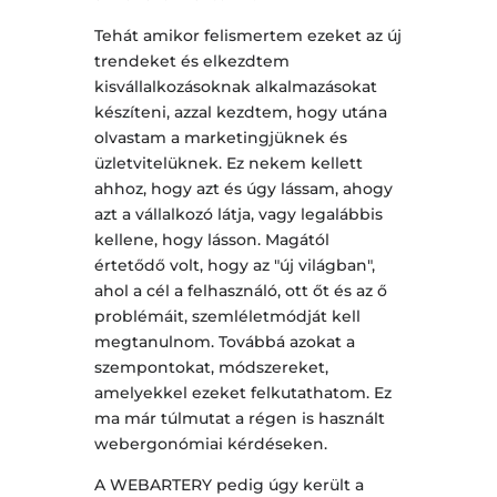
Tehát amikor felismertem ezeket az új
trendeket és elkezdtem
kisvállalkozásoknak alkalmazásokat
készíteni, azzal kezdtem, hogy utána
olvastam a marketingjüknek és
üzletvitelüknek. Ez nekem kellett
ahhoz, hogy azt és úgy lássam, ahogy
azt a vállalkozó látja, vagy legalábbis
kellene, hogy lásson. Magától
értetődő volt, hogy az "új világban",
ahol a cél a felhasználó, ott őt és az ő
problémáit, szemléletmódját kell
megtanulnom. Továbbá azokat a
szempontokat, módszereket,
amelyekkel ezeket felkutathatom. Ez
ma már túlmutat a régen is használt
webergonómiai kérdéseken.
A WEBARTERY pedig úgy került a