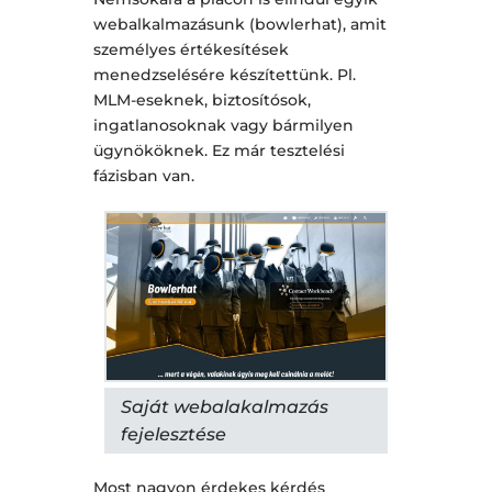
webalkalmazásunk (bowlerhat), amit
személyes értékesítések
menedzselésére készítettünk. Pl.
MLM-eseknek, biztosítósok,
ingatlanosoknak vagy bármilyen
ügynököknek. Ez már tesztelési
fázisban van.
Saját webalakalmazás
fejelesztése
Most nagyon érdekes kérdés