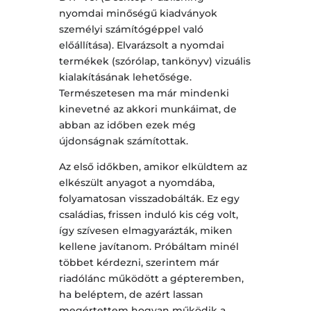
nyomdai minőségű kiadványok
személyi számítógéppel való
előállítása). Elvarázsolt a nyomdai
termékek (szórólap, tankönyv) vizuális
kialakításának lehetősége.
Természetesen ma már mindenki
kinevetné az akkori munkáimat, de
abban az időben ezek még
újdonságnak számítottak.
Az első időkben, amikor elküldtem az
elkészült anyagot a nyomdába,
folyamatosan visszadobálták. Ez egy
családias, frissen induló kis cég volt,
így szívesen elmagyarázták, miken
kellene javítanom. Próbáltam minél
többet kérdezni, szerintem már
riadólánc működött a gépteremben,
ha beléptem, de azért lassan
megértettem hogyan működik a