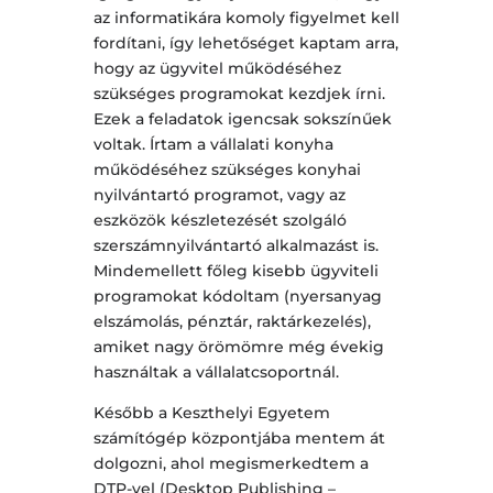
az informatikára komoly figyelmet kell
fordítani, így lehetőséget kaptam arra,
hogy az ügyvitel működéséhez
szükséges programokat kezdjek írni.
Ezek a feladatok igencsak sokszínűek
voltak. Írtam a vállalati konyha
működéséhez szükséges konyhai
nyilvántartó programot, vagy az
eszközök készletezését szolgáló
szerszámnyilvántartó alkalmazást is.
Mindemellett főleg kisebb ügyviteli
programokat kódoltam (nyersanyag
elszámolás, pénztár, raktárkezelés),
amiket nagy örömömre még évekig
használtak a vállalatcsoportnál.
Később a Keszthelyi Egyetem
számítógép központjába mentem át
dolgozni, ahol megismerkedtem a
DTP-vel (Desktop Publishing –