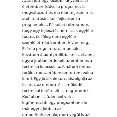
Aztán jött egy kisebb irányváltás az
életemben. Idővel a programozás
megváltozott és ma már teljesen más
architektúrára kell fejleszteni a
programokat. Rá kellett ébrednem,
hogy egy fejlesztés nem csak egyféle
tudást, és főleg nem egyféle
szemléletmódú embert kíván meg.
Ezért a programozási munkákat
kezdtem átadni profibbaknak, viszont
egyre jobban érdekelt az ember és a
technika kapcsolata. A három fontos
terület metszetében szerettem volna
lenni. Egy jó alkalmazás kiszolgálja az
üzletet, az embert, és a működés
technikai feltételeit is megteremti.
Korábban az üzleti cél volt a
legfontosabb egy programban, de
már egyre jobban az
ember/felhasználó, mert végül is az