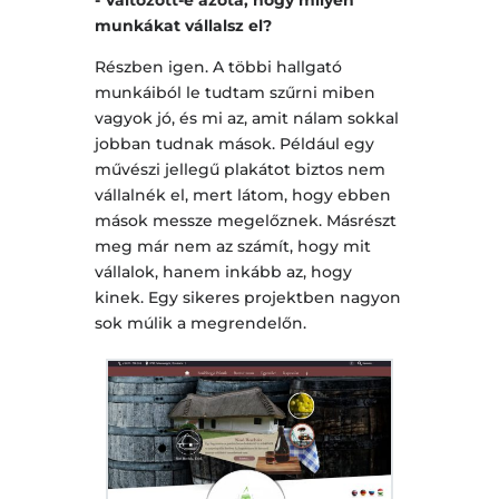
- Változott-e azóta, hogy milyen
munkákat vállalsz el?
Részben igen. A többi hallgató
munkáiból le tudtam szűrni miben
vagyok jó, és mi az, amit nálam sokkal
jobban tudnak mások. Például egy
művészi jellegű plakátot biztos nem
vállalnék el, mert látom, hogy ebben
mások messze megelőznek. Másrészt
meg már nem az számít, hogy mit
vállalok, hanem inkább az, hogy
kinek. Egy sikeres projektben nagyon
sok múlik a megrendelőn.