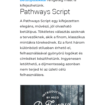
betűtípusokkal
rengeteg mást is
kifejezhetünk.
Pathways Script
A Pathways Script egy kifejezetten
elegáns, művészi, jól olvasható
betűtípus. Tökéletes választás azoknak
a tervezőknek, akik a finom, klasszikus
mintákra törekednek. Ez a font három
különböző stílusban érhető el,
felhasználásával gyönyörű logókat és
címkéket készíthetünk. Ingyenesen
letölthető, a díjmentesség azonban
nem terjed ki az üzleti célú
felhasználásra.