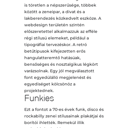
is töretlen a népszerűsége, többek
között a zeneipar, a divat és a
lakberendezés közkedvelt eszköze. A
webdesign területén szintén
előszeretettel alkalmazzuk az efféle
régi stílusú elemeket, például a
tipográfiai tervezéskor. A retró
betűtípusok kifejezetten erős
hangulatteremtő hatásúak,
bensőséges és nosztalgikus légkört
varázsolnak. Egy jól megválasztott
font egyedülálló megjelenést és
egyediséget kölcsönöz a
projektednek.
Funkies
Ezt a fontot a 70-es évek funk, disco és
rockabilly zenei stílusainak plakátjai és
borítói ihlették. Remekül illik