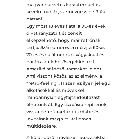
magyar ékezetes karaktereket is
kezelni tudják, szemezgess belőlük
bátran!
Egy most 18 éves fiatal a 90-es évek
divatirányzatait és zenéit
elképzelhető, hogy már retrónak
tartja. Számomra ez a műfaj a 60-as,
70-es évek álmodozó, vágyakkal és
határtalan lehetőségekkel teli
Amerikáját idéző korszakot jelenti.
Ami viszont közös, az az élmény, a
“retro-feeling”. Hiszen az ilyen jellegű
alkotásokkal és művekkel
mindannyian egyfajta időutazást
élhetünk át. Egy csapásra repítenek
vissza bennünket régi időkbe és
invitálnak meghitt, kellemes
múltidézésre.
A különböző művészeti ágazatokban