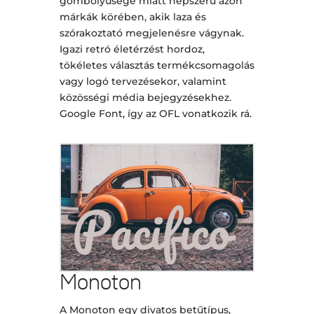
gömbölyűsége miatt népszerű azon
márkák körében, akik laza és
szórakoztató megjelenésre vágynak.
Igazi retró életérzést hordoz,
tökéletes választás termékcsomagolás
vagy logó tervezésekor, valamint
közösségi média bejegyzésekhez.
Google Font, így az OFL vonatkozik rá.
Monoton
A Monoton egy divatos betűtípus,