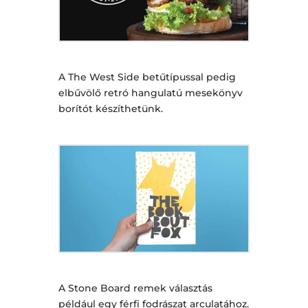
A The West Side betűtípussal pedig
elbűvölő retró hangulatú mesekönyv
borítót készíthetünk.
A Stone Board remek választás
például egy férfi fodrászat arculatához.