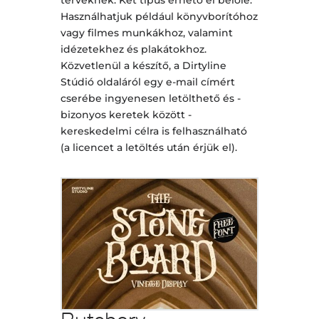
terveknek. Két típus érhető el belőle.
Használhatjuk például könyvborítóhoz
vagy filmes munkákhoz, valamint
idézetekhez és plakátokhoz.
Közvetlenül a készítő, a Dirtyline
Stúdió oldaláról egy e-mail címért
cserébe ingyenesen letölthető és -
bizonyos keretek között -
kereskedelmi célra is felhasználható
(a licencet a letöltés után érjük el).