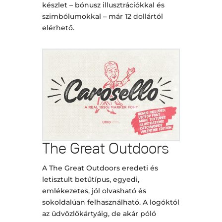
készlet – bónusz illusztrációkkal és
szimbólumokkal – már 12 dollártól
elérhető.
The Great Outdoors
A The Great Outdoors eredeti és
letisztult betűtípus, egyedi,
emlékezetes, jól olvasható és
sokoldalúan felhasználható. A logóktól
az üdvözlőkártyáig, de akár póló