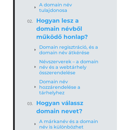
A domain név
tulajdonosa
Hogyan lesz a
domain névből
működő honlap?
Domain regisztráció, és a
domain név átkérése
Névszerverek – a domain
név és a webtárhely
összerendelése
Domain név
hozzárendelése a
tárhelyhez
Hogyan válassz
domain nevet?
A márkanév és a domain
név is különbözhet