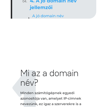
4. A jó domain név
jellemzői
A jó domain név
egyszerű és rövid
A jó domain név kifejező
A jó domain név
kiejthető
A jó domain név egyedi
Kreatív módszerek a
domain név
kiválasztásához
Mi az a domain
Mind map asszociációs
név?
háló módszer
Kreatív mátrix módszer
Minden számítógépnek egyedi
Mire jók a domain név
azonosítója van, amelyet IP-címnek
generátorok?
nevezünk, ez igaz a szerverekre is a