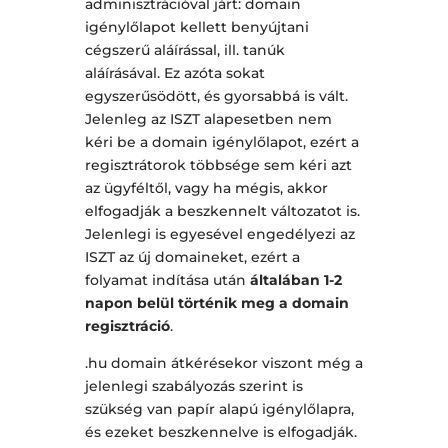
adminisztrációval járt: domain
igénylőlapot kellett benyújtani
cégszerű aláírással, ill. tanúk
aláírásával. Ez azóta sokat
egyszerűsödött, és gyorsabbá is vált.
Jelenleg az ISZT alapesetben nem
kéri be a domain igénylőlapot, ezért a
regisztrátorok többsége sem kéri azt
az ügyféltől, vagy ha mégis, akkor
elfogadják a beszkennelt változatot is.
Jelenlegi is egyesével engedélyezi az
ISZT az új domaineket, ezért a
folyamat indítása után
általában 1-2
napon belül történik meg a domain
regisztráció
.
.hu domain átkérésekor viszont még a
jelenlegi szabályozás szerint is
szükség van papír alapú igénylőlapra,
és ezeket beszkennelve is elfogadják.