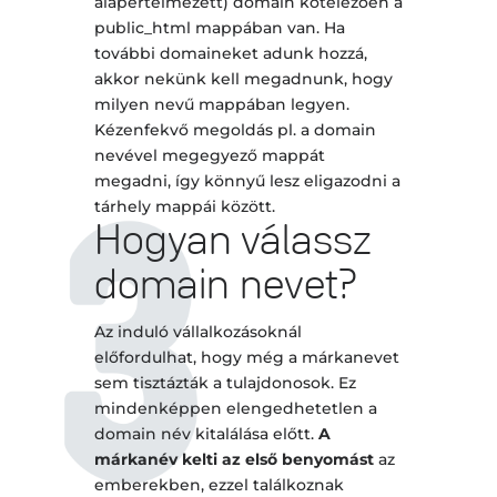
alapértelmezett) domain kötelezően a
public_html mappában van. Ha
további domaineket adunk hozzá,
akkor nekünk kell megadnunk, hogy
milyen nevű mappában legyen.
Kézenfekvő megoldás pl. a domain
nevével megegyező mappát
megadni, így könnyű lesz eligazodni a
tárhely mappái között.
Hogyan válassz
domain nevet?
Az induló vállalkozásoknál
előfordulhat, hogy még a márkanevet
sem tisztázták a tulajdonosok. Ez
mindenképpen elengedhetetlen a
domain név kitalálása előtt.
A
márkanév kelti az első benyomást
az
emberekben, ezzel találkoznak