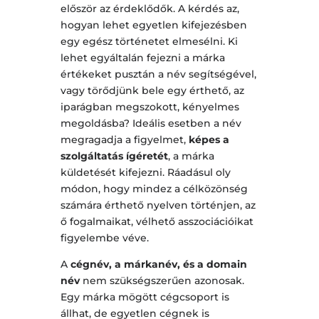
először az érdeklődők. A kérdés az,
hogyan lehet egyetlen kifejezésben
egy egész történetet elmesélni. Ki
lehet egyáltalán fejezni a márka
értékeket pusztán a név segítségével,
vagy törődjünk bele egy érthető, az
iparágban megszokott, kényelmes
megoldásba? Ideális esetben a név
megragadja a figyelmet,
képes a
szolgáltatás ígéretét
, a márka
küldetését kifejezni. Ráadásul oly
módon, hogy mindez a célközönség
számára érthető nyelven történjen, az
ő fogalmaikat, vélhető asszociációikat
figyelembe véve.
A
cégnév, a márkanév, és a domain
név
nem szükségszerűen azonosak.
Egy márka mögött cégcsoport is
állhat, de egyetlen cégnek is