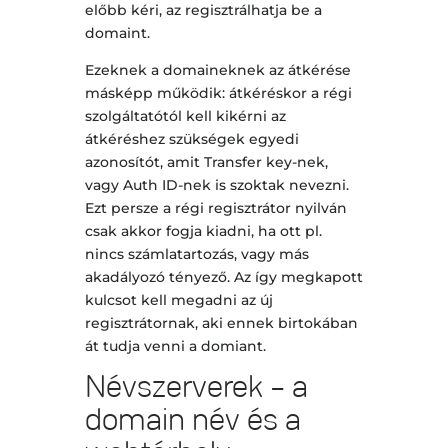
előbb kéri, az regisztrálhatja be a
domaint.
Ezeknek a domaineknek az átkérése
másképp működik: átkéréskor a régi
szolgáltatótól kell kikérni az
átkéréshez szükségek egyedi
azonosítót, amit Transfer key-nek,
vagy Auth ID-nek is szoktak nevezni.
Ezt persze a régi regisztrátor nyilván
csak akkor fogja kiadni, ha ott pl.
nincs számlatartozás, vagy más
akadályozó tényező. Az így megkapott
kulcsot kell megadni az új
regisztrátornak, aki ennek birtokában
át tudja venni a domiant.
Névszerverek – a
domain név és a