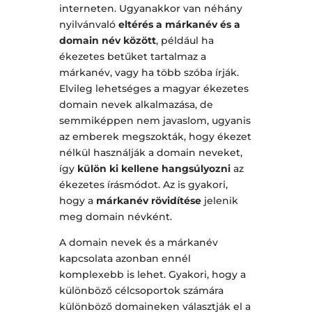
interneten. Ugyanakkor van néhány
nyilvánvaló
eltérés a márkanév és a
domain név között
, például ha
ékezetes betűket tartalmaz a
márkanév, vagy ha több szóba írják.
Elvileg lehetséges a magyar ékezetes
domain nevek alkalmazása, de
semmiképpen nem javaslom, ugyanis
az emberek megszokták, hogy ékezet
nélkül használják a domain neveket,
így
külön ki kellene hangsúlyozni
az
ékezetes írásmódot. Az is gyakori,
hogy a
márkanév rövidítése
jelenik
meg domain névként.
A domain nevek és a márkanév
kapcsolata azonban ennél
komplexebb is lehet. Gyakori, hogy a
különböző célcsoportok számára
különböző domaineken választják el a