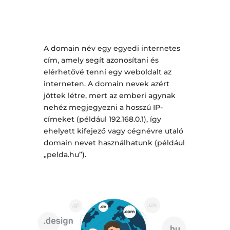
A domain név egy egyedi internetes
cím, amely segít azonosítani és
elérhetővé tenni egy weboldalt az
interneten. A domain nevek azért
jöttek létre, mert az emberi agynak
nehéz megjegyezni a hosszú IP-
címeket (például 192.168.0.1), így
ehelyett kifejező vagy cégnévre utaló
domain nevet használhatunk (például
„pelda.hu”).