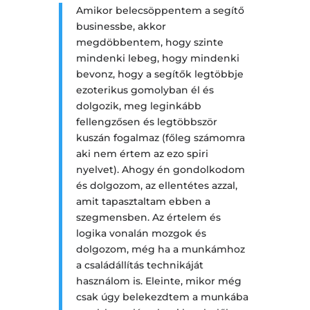
Amikor belecsöppentem a segítő
businessbe, akkor
megdöbbentem, hogy szinte
mindenki lebeg, hogy mindenki
bevonz, hogy a segítők legtöbbje
ezoterikus gomolyban él és
dolgozik, meg leginkább
fellengzősen és legtöbbször
kuszán fogalmaz (főleg számomra
aki nem értem az ezo spiri
nyelvet). Ahogy én gondolkodom
és dolgozom, az ellentétes azzal,
amit tapasztaltam ebben a
szegmensben. Az értelem és
logika vonalán mozgok és
dolgozom, még ha a munkámhoz
a családállítás technikáját
használom is. Eleinte, mikor még
csak úgy belekezdtem a munkába