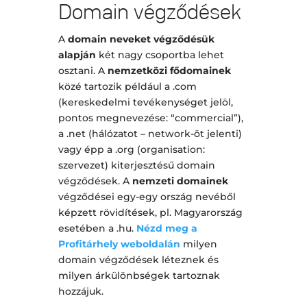
Domain végződések
A
domain neveket végződésük
alapján
két nagy csoportba lehet
osztani. A
nemzetközi fődomainek
közé tartozik például a .com
(kereskedelmi tevékenységet jelöl,
pontos megnevezése: “commercial”),
a .net (hálózatot – network-öt jelenti)
vagy épp a .org (organisation:
szervezet) kiterjesztésű domain
végződések. A
nemzeti domainek
végződései egy-egy ország nevéből
képzett rövidítések, pl. Magyarország
esetében a .hu.
Nézd meg a
Profitárhely weboldalán
milyen
domain végződések léteznek és
milyen árkülönbségek tartoznak
hozzájuk.