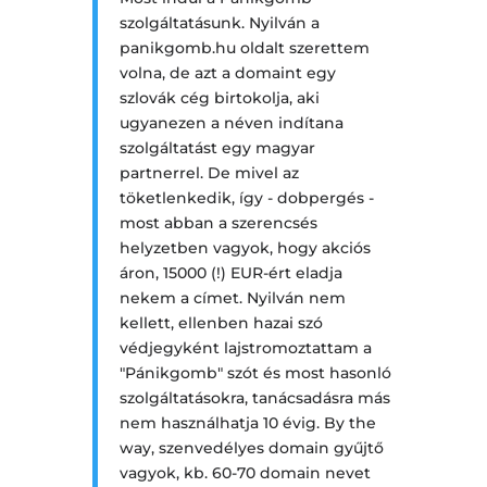
szolgáltatásunk. Nyilván a
panikgomb.hu oldalt szerettem
volna, de azt a domaint egy
szlovák cég birtokolja, aki
ugyanezen a néven indítana
szolgáltatást egy magyar
partnerrel. De mivel az
töketlenkedik, így - dobpergés -
most abban a szerencsés
helyzetben vagyok, hogy akciós
áron, 15000 (!) EUR-ért eladja
nekem a címet. Nyilván nem
kellett, ellenben hazai szó
védjegyként lajstromoztattam a
"Pánikgomb" szót és most hasonló
szolgáltatásokra, tanácsadásra más
nem használhatja 10 évig. By the
way, szenvedélyes domain gyűjtő
vagyok, kb. 60-70 domain nevet