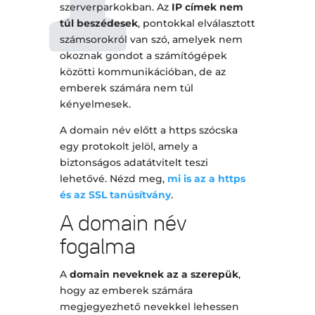
Források, ha névadás
szerverparkokban. Az
IP címek nem
szolgáltatást vállalnál
túl beszédesek
, pontokkal elválasztott
számsorokról van szó, amelyek nem
A weboldalak
azonosítása a domainen
okoznak gondot a számítógépek
belül
közötti kommunikációban, de az
emberek számára nem túl
kényelmesek.
A domain név előtt a https szócska
egy protokolt jelöl, amely a
biztonságos adatátvitelt teszi
lehetővé. Nézd meg,
mi is az a https
és az SSL tanúsítvány
.
A domain név
fogalma
A
domain neveknek az a szerepük
,
hogy az emberek számára
megjegyezhető nevekkel lehessen