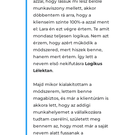
azzal, hogy lássuk mi lesz belőle
munkaviszony mellett, akkor
döbbentem rá arra, hogy a
klienseim szinte 100%-a azzal ment
el: Lara én ezt végre értem. Te amit
mondasz teljesen logikus. Nem azt
érzem, hogy azért működik a
módszered, mert hiszek benne,
hanem mert értem. Így lett a
nevem első nekifutásra
Logikus
Lélektan
.
Majd mikor kialakítottam a
módszerem, lettem benne
magabiztos, és már a klientúrám is
akkora lett, hogy az addigi
munkahelyemet a vállalkozásra
tudtam cserélni, született meg
bennem az, hogy most már a saját
nevem alatt fussanak a