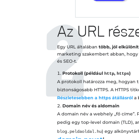
Az URL része
Egy URL általában
több, jól elkülöní
marketing szakembert abban, hogy a 
és SEO-t.
Protokoll (például
,
)
http
https
A protokoll határozza meg, hogyan tö
biztonságosabb HTTPS. A HTTPS titko
Részletesebben a https átállásról
a 
Domain név és aldomain
A domain név a webhely „fő címe”. 
pedig egy top-level domain (TLD), a
) egy alkönyvtá
blog.peldaoldal.hu