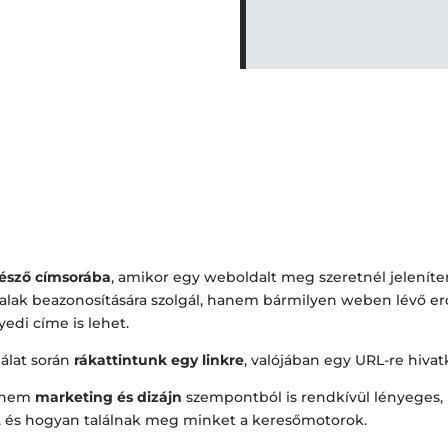
gésző címsorába
, amikor egy weboldalt meg szeretnél jeleníte
lak beazonosítására szolgál, hanem bármilyen weben lévő erő
edi címe is lehet.
álat során
rákattintunk egy linkre
, valójában egy URL-re hiva
hanem
marketing és dizájn
szempontból is rendkívül lényeges, h
, és hogyan találnak meg minket a keresőmotorok.