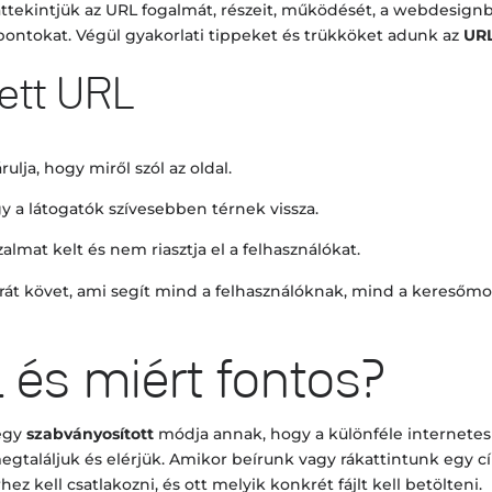
tekintjük az URL fogalmát, részeit, működését, a webdesignba
pontokat. Végül gyakorlati tippeket és trükköket adunk az
URL
zett URL
ulja, hogy miről szól az oldal.
 a látogatók szívesebben térnek vissza.
izalmat kelt és nem riasztja el a felhasználókat.
rát követ, ami segít mind a felhasználóknak, mind a keresőmot
 és miért fontos?
 egy
szabványosított
módja annak, hogy a különféle internetes 
egtaláljuk és elérjük. Amikor beírunk vagy rákattintunk egy c
z kell csatlakozni, és ott melyik konkrét fájlt kell betölteni.