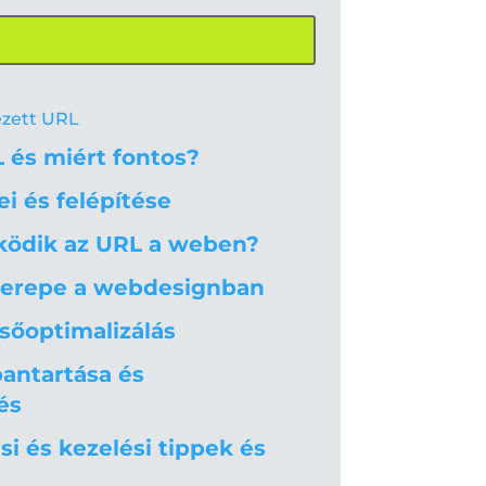
ezett URL
L és miért fontos?
i és felépítése
ödik az URL a weben?
zerepe a webdesignban
sőoptimalizálás
antartása és
és
i és kezelési tippek és