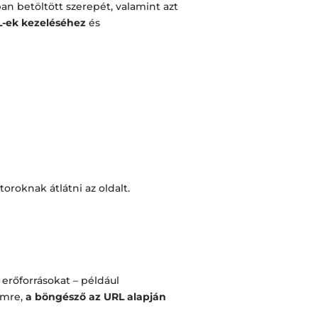
n betöltött szerepét, valamint azt
-ek kezeléséhez
és
oroknak átlátni az oldalt.
erőforrásokat – például
ímre,
a böngésző az URL alapján