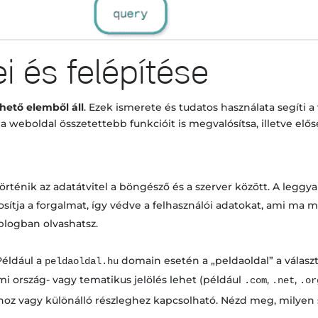
i és felépítése
thető elemből áll
. Ezek ismerete és tudatos használata segíti a
weboldal összetettebb funkcióit is megvalósítsa, illetve elős
rténik az adatátvitel a böngésző és a szerver között. A leggy
sítja a forgalmat, így védve a felhasználói adatokat, ami ma 
blogban olvashatsz.
Például a
domain esetén a „peldaoldal” a válasz
peldaoldal.hu
mi ország- vagy tematikus jelölés lehet (például
,
,
.com
.net
.or
rhoz vagy különálló részleghez kapcsolható. Nézd meg, milye