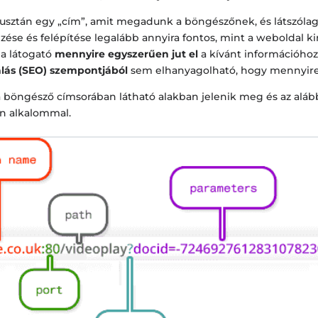
usztán egy „cím”, amit megadunk a böngészőnek, és látszóla
ése és felépítése legalább annyira fontos, mint a weboldal k
 a látogató
mennyire egyszerűen jut el
a kívánt információhoz
álás (SEO) szempontjából
sem elhanyagolható, hogy mennyire 
 böngésző címsorában látható alakban jelenik meg és az aláb
n alkalommal.