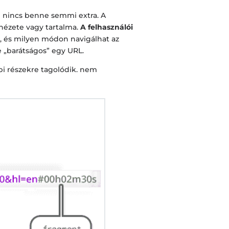
g nincs benne semmi extra. A
inézete vagy tartalma.
A felhasználói
, és milyen módon navigálhat az
„barátságos” egy URL.
bi részekre tagolódik. nem