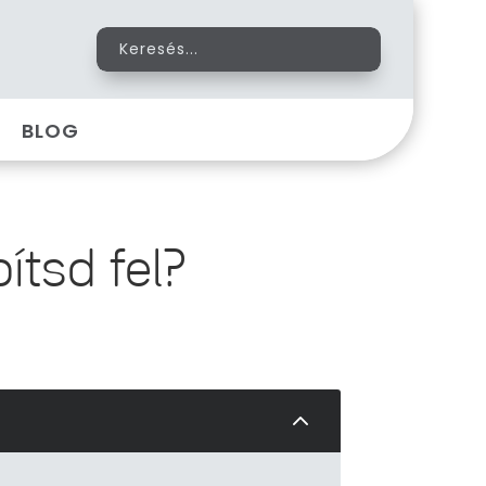
BLOG
ítsd fel?
2