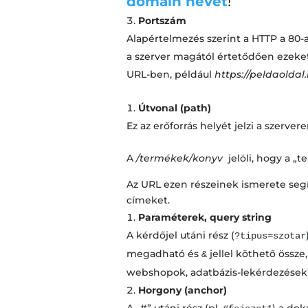
domain nevet
!
Portszám
Alapértelmezés szerint a HTTP a 80-a
a szerver magától értetődően ezeket 
URL-ben, például
https://peldaoldal
Útvonal (path)
Ez az erőforrás helyét jelzi a szerver
A
/termékek/konyv
jelöli, hogy a „t
Az URL ezen részeinek ismerete segít
címeket.
Paraméterek, query string
A kérdőjel utáni rész (
?tipus=szotar
megadható és
jellel köthető össze
&
webshopok, adatbázis-lekérdezések)
Horgony (anchor)