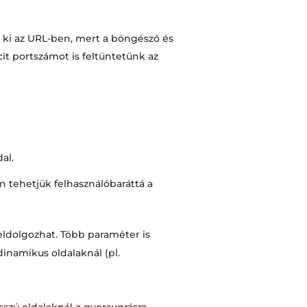
k ki az URL-ben, mert a böngésző és
it portszámot is feltüntetünk az
al.
n tehetjük felhasználóbaráttá a
eldolgozhat. Több paraméter is
inamikus oldalaknál (pl.