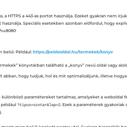
s, a HTTPS a 443-as portot használja. Ezeket gyakran nem írju
használja. Speciális esetekben azonban előfordul, hogy explic
.hu:8080
en belül. Például:
https://peldaoldal.hu/termekek/konyv
ermekek” könyvtárban található a „konyv” nevű oldal vagy alold
 abban, hogy tudjuk, hol és mit optimalizáljunk, illetve hogya
) különböző paramétereket tartalmaz, amelyeket a weboldal f
, például
. Ezek a paraméterek gyakoriak d
?tipus=szotar&lap=2
.