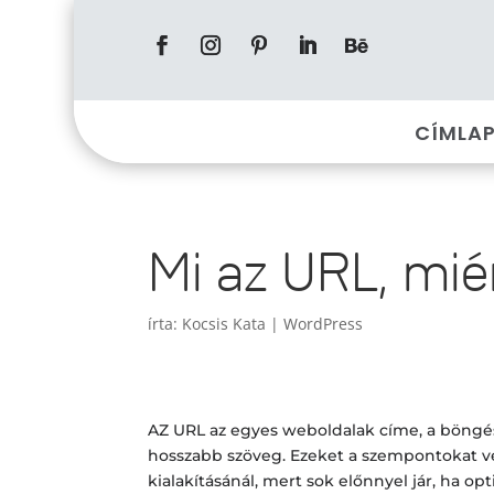
CÍMLA
Mi az URL, miér
írta:
Kocsis Kata
|
WordPress
AZ URL az egyes weboldalak címe, a böngé
hosszabb szöveg. Ezeket a szempontokat v
kialakításánál, mert sok előnnyel jár, ha o