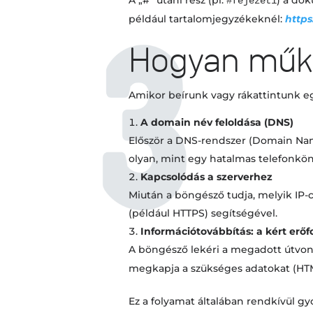
A „#” utáni rész (pl.
) a do
#fejezet1
például tartalomjegyzékeknél:
https
Hogyan műkö
Amikor beírunk vagy rákattintunk egy
A domain név feloldása (DNS)
Először a DNS-rendszer (Domain Na
olyan, mint egy hatalmas telefonkö
Kapcsolódás a szerverhez
Miután a böngésző tudja, melyik IP-c
(például HTTPS) segítségével.
Információtovábbítás: a kért erőf
A böngésző lekéri a megadott útvon
megkapja a szükséges adatokat (HTML,
Ez a folyamat általában rendkívül 