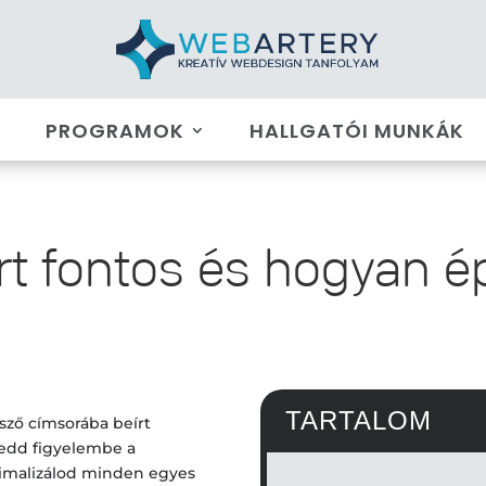
P
PROGRAMOK
HALLGATÓI MUNKÁK
t fontos és hogyan ép
TARTALOM
sző címsorába beírt
edd figyelembe a
ptimalizálod minden egyes