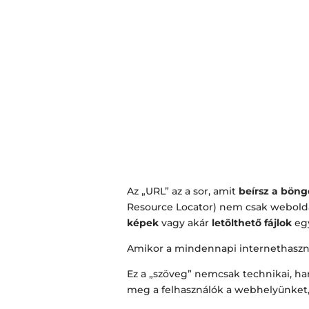
Az „URL” az a sor, amit
beírsz a bön
Resource Locator) nem csak webolda
képek
vagy akár
letölthető fájlok
egy
Amikor a mindennapi internethaszn
Ez a „szöveg” nemcsak technikai, 
meg a felhasználók a webhelyünket