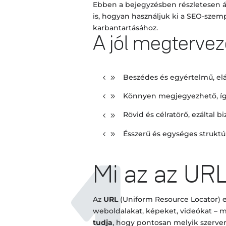
Ebben a bejegyzésben részletesen át
is, hogyan használjuk ki a SEO-szem
karbantartásához.
A jól megterve
Beszédes és egyértelmű, elár
Könnyen megjegyezhető, így
Rövid és célratörő, ezáltal b
Ésszerű és egységes struktú
Mi az az URL
Az
URL
(Uniform Resource Locator)
weboldalakat, képeket, videókat – m
tudja
, hogy pontosan melyik szerverhe