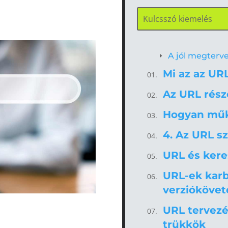
A jól megterv
Mi az az UR
Az URL része
Hogyan műk
4. Az URL s
URL és kere
URL-ek karb
verziókövet
URL tervezés
trükkök