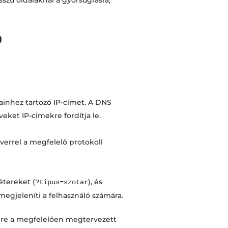
szú oldalaknál a gyorsugrásra,
?
inhez tartozó IP-címet. A DNS
ket IP-címekre fordítja le.
rverrel a megfelelő protokoll
étereket (
), és
?tipus=szotar
megjeleníti a felhasználó számára.
ére a megfelelően megtervezett