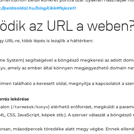
kumentumon belüli konkrét pontra utal. Gyakran használják hos
://peldaoldal.hu/blog/cikk#fejezet1
dik az URL a weben
 URL-re, több lépés is lezajlik a háttérben:
me System) segítségével a böngésző megkeresi az adott doma
nyv, amely az ember által könnyen megjegyezhető domain neve
ímen található a keresett oldal, megnyitja a kapcsolatot a sze
orrás lekérése
alon (
) elérhető erőforrást, megküldi a param
/termekek/konyv
 CSS, JavaScript, képek stb.). A szerver válaszát a böngésző 
gyorsan, másodpercek töredéke alatt megy végbe. Ennek ellen