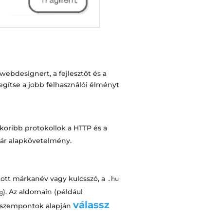
 webdesignert, a fejlesztőt és a
egítse a jobb felhasználói élményt
akoribb protokollok a HTTP és a
már alapkövetelmény.
tott márkanév vagy kulcsszó, a
.hu
). Az aldomain (például
g
válassz
n szempontok alapján